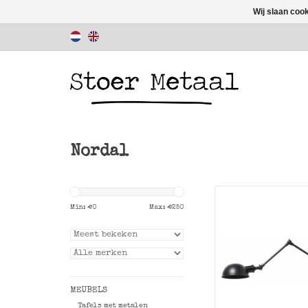
Wij slaan coo
Nordal
Stoere wandlamp 
Nordal.
Min: €
0
Max: €
250
TOEVOEGEN AAN WI
MEUBELS
Tafels met metalen