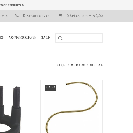
over cookies »
reren
Klantenservice
0 Artikelen - €0,00
NG
ACCESSOIRES
SALE
HOME
/
MERKEN
/
NORDAL
Grote goud kleurige s-haak
SALE
in S-vorm.
 kandelaar Toro
Nordal
TOEVOEGEN AAN WINKELWAGEN
N WINKELWAGEN