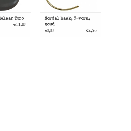
delaar Toro
Nordal haak, S-vorm,
goud
€11,95
€2,95
€3,95