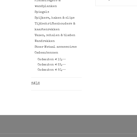
Plankdragers &
wandplanken
Spiegels
Spijkers, haken & clips
Tijdschriftenhouders &
kaartenrekken
Vazen, schalen & bladen
Wandrekken
Stoer Metaal accessoires
Cadeaubonnen
Cadeaubon € 10,--
Cadeaubon € 25,--
Cadeaubon € 50,--
SALE