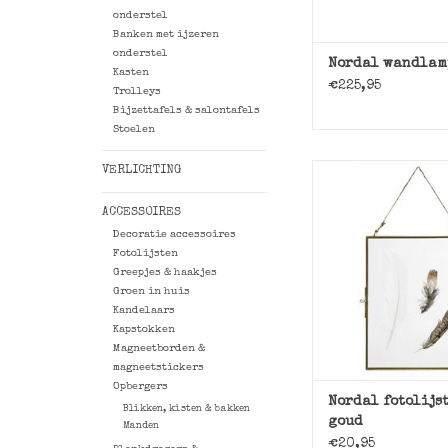
onderstel
Banken met ijzeren
onderstel
Nordal wandlam
Kasten
€225,95
Trolleys
Bijzettafels & salontafels
Stoelen
Fotolijst goudkle
VERLICHTING
20x26 aan een tou
Nordal
ACCESSOIRES
Decoratie accessoires
TOEVOEGEN AAN WI
Fotolijsten
Greepjes & haakjes
Groen in huis
Kandelaars
Kapstokken
Magneetborden &
magneetstickers
Opbergers
Nordal fotolijst
Blikken, kisten & bakken
goud
Manden
€20,95