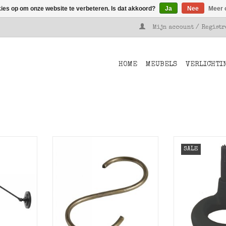
kies op om onze website te verbeteren. Is dat akkoord?
Ja
Nee
Meer 
Mijn account / Regist
HOME
MEUBELS
VERLICHTI
Aura van
Mooie stalen s-haak in S-
SALE
vorm.
Zwart metalen
van 
NKELWAGEN
TOEVOEGEN AAN WINKELWAGEN
TOEVOEGEN AA