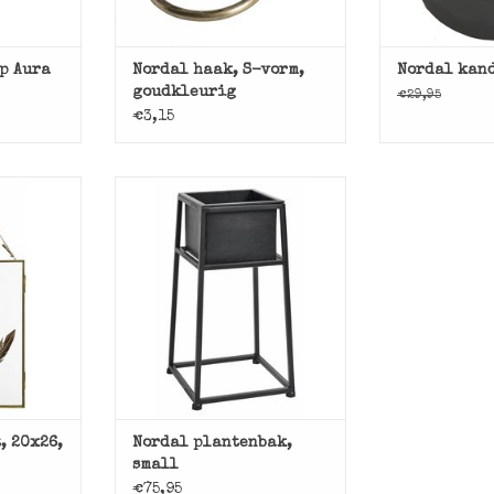
p Aura
Nordal haak, S-vorm,
Nordal kan
goudkleurig
€29,95
€3,15
urig van
Zwarte plantenbak van
wtje van
Nordal, small.
TOEVOEGEN AAN WINKELWAGEN
NKELWAGEN
, 20x26,
Nordal plantenbak,
small
€75,95