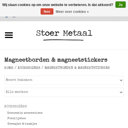
Wij slaan cookies op om onze website te verbeteren. Is dat akkoord?
Ja
Nee
Meer over cookies »
Klantenservice
0 Artikelen - €0,00
Home
Meubels
Magneetborden & magneetstickers
Verlichting
HOME
/
ACCESSOIRES
/
MAGNEETBORDEN & MAGNEETSTICKERS
Accessoires
SALE
ACCESSOIRES
Decoratie accessoires
Fotolijsten
Greepjes & haakjes