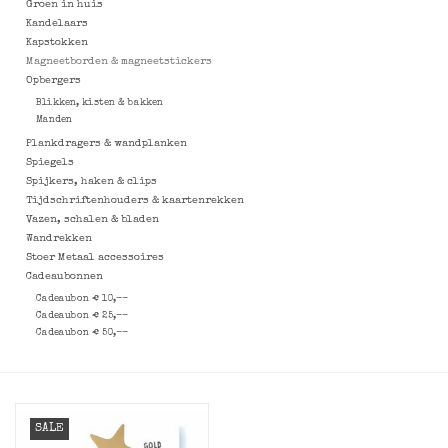
Groen in huis
Kandelaars
Kapstokken
Magneetborden & magneetstickers
Opbergers
Blikken, kisten & bakken
Manden
Plankdragers & wandplanken
Spiegels
Spijkers, haken & clips
Tijdschriftenhouders & kaartenrekken
Vazen, schalen & bladen
Wandrekken
Stoer Metaal accessoires
Cadeaubonnen
Cadeaubon € 10,--
Cadeaubon € 25,--
Cadeaubon € 50,--
SALE