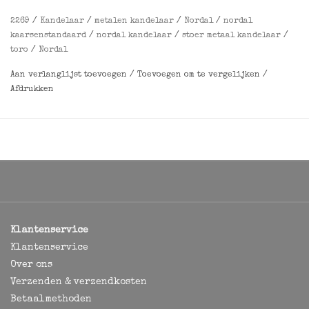
kandelaar.
2269
/
Kandelaar
/
metalen kandelaar
/
Nordal
/
nordal
kaarsenstandaard
/
nordal kandelaar
/
stoer metaal kandelaar
/
Afmetingen
:
⌀
13,5 xH8,5 cm
toro
/
Nordal
Aan verlanglijst toevoegen
/
Toevoegen om te vergelijken
/
Afdrukken
Klantenservice
Klantenservice
Over ons
Verzenden & verzendkosten
Betaalmethoden