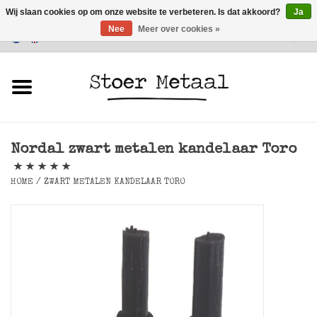
Wij slaan cookies op om onze website te verbeteren. Is dat akkoord?
Ja
Nee
Meer over cookies »
Klantenservice
0 Artikelen - €0,00
Home
Meubels
Nordal zwart metalen kandelaar Toro
Verlichting
HOME
/
ZWART METALEN KANDELAAR TORO
Accessoires
SALE