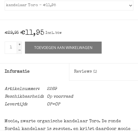
€11,95
€29,95
Incl. btw
+
TOEVOEGEN AAN WINKELWAGEN
-
Informatie
Reviews
(1)
Artikelnummer:
2269
Beschikbaarheid:
Op voorraad
Levertijd:
OP=OP
Mooie, zwarte organische kandelaar Toro. De ronde
Nordal kandelaar is gegoten, en krijgt daardoor mooie
vormen. Uit dezelfde serie verkopen we ook de Oja