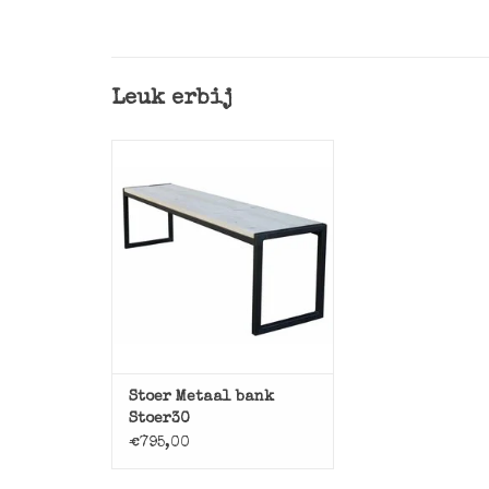
Leuk erbij
Stoere basic bank met
ijzeren onderstel en houten
zitting.
TOEVOEGEN AAN WINKELWAGEN
Stoer Metaal bank
Stoer30
€795,00