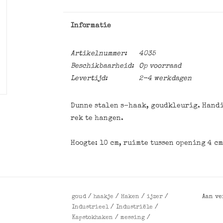
Informatie
Artikelnummer:
4035
Beschikbaarheid:
Op voorraad
Levertijd:
2-4 werkdagen
Dunne stalen s-haak, goudkleurig. Handig
rek te hangen.
Hoogte: 10 cm, ruimte tussen opening 4 cm
goud
/
haakje
/
Haken
/
ijzer
/
Aan ve
Industrieel
/
Industriële
/
Kapstokhaken
/
messing
/