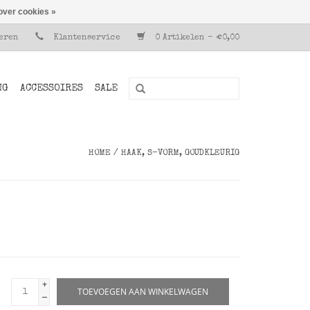
over cookies »
reren
Klantenservice
0 Artikelen - €0,00
NG
ACCESSOIRES
SALE
HOME
/
HAAK, S-VORM, GOUDKLEURIG
+
TOEVOEGEN AAN WINKELWAGEN
-