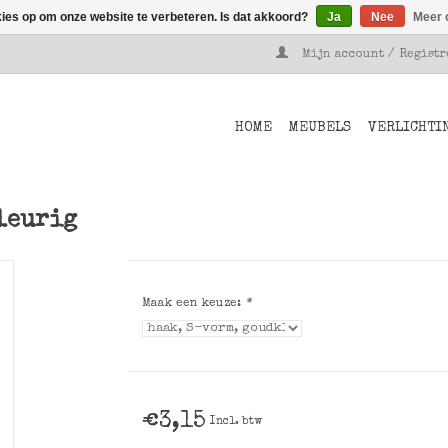
kies op om onze website te verbeteren. Is dat akkoord?
Ja
Nee
Meer 
Mijn account / Regist
HOME
MEUBELS
VERLICHTI
leurig
Maak een keuze:
*
€3,15
Incl. btw