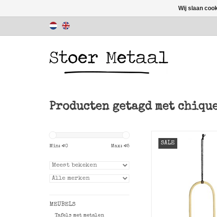
Wij slaan coo
Producten getagd met chiqu
Ovalen goudkl
SALE
decoratie hanger 
Min: €
0
Max: €
5
Stoltz.
TOEVOEGEN AAN WI
MEUBELS
Tafels met metalen