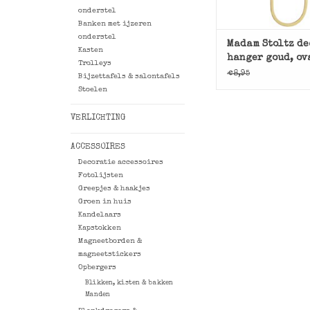
onderstel
Banken met ijzeren
onderstel
Madam Stoltz de
Kasten
hanger goud, ov
Trolleys
€8,95
Bijzettafels & salontafels
Stoelen
VERLICHTING
ACCESSOIRES
Decoratie accessoires
Fotolijsten
Greepjes & haakjes
Groen in huis
Kandelaars
Kapstokken
Magneetborden &
magneetstickers
Opbergers
Blikken, kisten & bakken
Manden