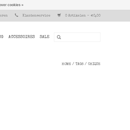
over cookies »
reren
Klantenservice
0 Artikelen - €0,00
NG
ACCESSOIRES
SALE
HOME
/
TAGS
/
CHIQUE