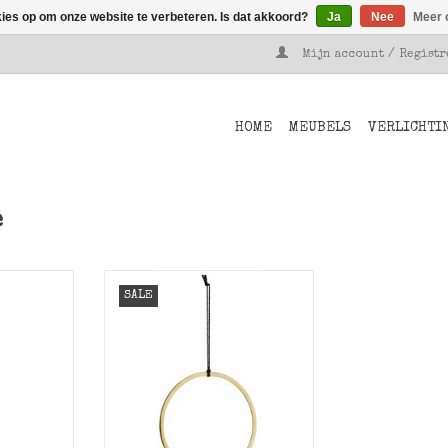
kies op om onze website te verbeteren. Is dat akkoord?
Ja
Nee
Meer 
Mijn account / Regist
HOME
MEUBELS
VERLICHTI
e
eurige
Ronde goudkleurige
SALE
van Madam
decoratie hanger van Madam
Stoltz.
NKELWAGEN
TOEVOEGEN AAN WINKELWAGEN