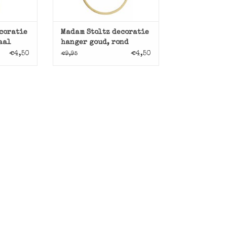
coratie
Madam Stoltz decoratie
aal
hanger goud, rond
€4,50
€4,50
€9,95