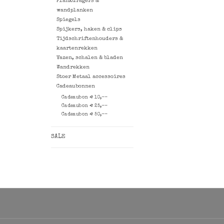
Plankdragers &
wandplanken
Spiegels
Spijkers, haken & clips
Tijdschriftenhouders &
kaartenrekken
Vazen, schalen & bladen
Wandrekken
Stoer Metaal accessoires
Cadeaubonnen
Cadeaubon € 10,--
Cadeaubon € 25,--
Cadeaubon € 50,--
SALE