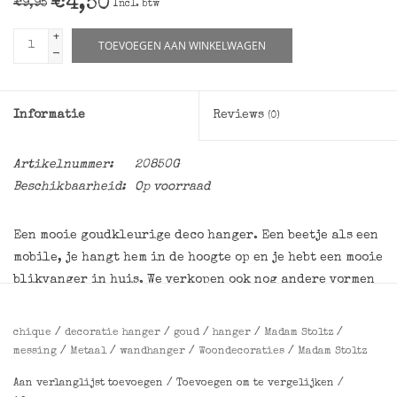
€4,50
€9,95
Incl. btw
+
TOEVOEGEN AAN WINKELWAGEN
-
Informatie
Reviews
(0)
Artikelnummer:
20850G
Beschikbaarheid:
Op voorraad
Een mooie goudkleurige deco hanger. Een beetje als een
mobile, je hangt hem in de hoogte op en je hebt een mooie
blikvanger in huis. We verkopen ook nog andere vormen
als ovaal, helemaal leuk om bij elkaar te hangen.
chique
/
decoratie hanger
/
goud
/
hanger
/
Madam Stoltz
/
Afmetingen
:
messing
/
Metaal
/
wandhanger
/
Woondecoraties
/
Madam Stoltz
diameter 28 cm
Aan verlanglijst toevoegen
/
Toevoegen om te vergelijken
/