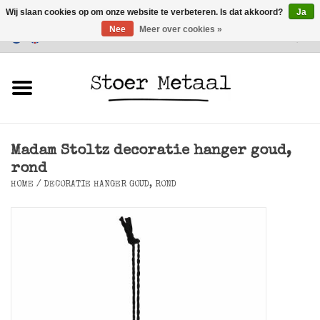
Wij slaan cookies op om onze website te verbeteren. Is dat akkoord?
Ja
Nee
Meer over cookies »
Klantenservice
0 Artikelen - €0,00
Home
Meubels
Madam Stoltz decoratie hanger goud,
Verlichting
rond
HOME
/
DECORATIE HANGER GOUD, ROND
Accessoires
SALE