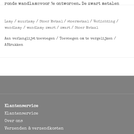
ronde wandlampvoor je ontworpen. De zwart metalen
wandlamp schijnt indirect voor sfeervolle verlichting
aan de muur. Soms heeft je muur net even wat meer nodig,
Lamp
/
muurlamp
/
Stoer Metaal
/
stoermetaal
/
Verlichting
/
dan is deze Dot lamp echt een mooie sfeermaker! De
wandlamp
/
wandlamp zwart
/
zwart
/
Stoer Metaal
muurlamp is matzwart en in 2 afmetingen verkrijgbaar,
Aan verlanglijst toevoegen
/
Toevoegen om te vergelijken
/
rond
⌀20 cm of ⌀15 cm
.
Afdrukken
Afmetingen
:
⌀15 cm of ⌀20 cm
, E27 fitting, voorzien van 2
meter snoer met schakelaar.
Klantenservice
Klantenservice
Over ons
Verzenden & verzendkosten