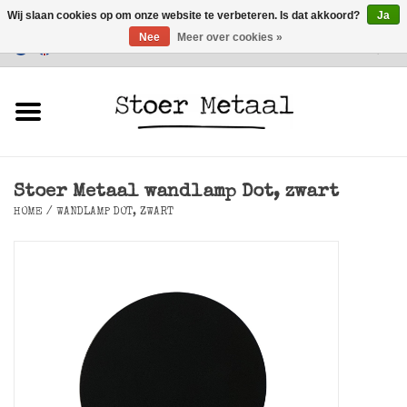
Wij slaan cookies op om onze website te verbeteren. Is dat akkoord?
Ja
Nee
Meer over cookies »
Klantenservice
0 Artikelen - €0,00
Home
Meubels
Stoer Metaal wandlamp Dot, zwart
Verlichting
HOME
/
WANDLAMP DOT, ZWART
Accessoires
SALE