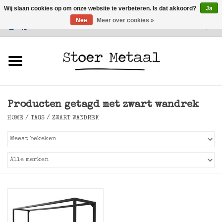
Wij slaan cookies op om onze website te verbeteren. Is dat akkoord?
Ja
Nee
Meer over cookies »
Klantenservice
0 Artikelen - €0,00
Home
Meubels
Producten getagd met zwart wandrek
Verlichting
HOME
/
TAGS
/
ZWART WANDREK
Accessoires
SALE