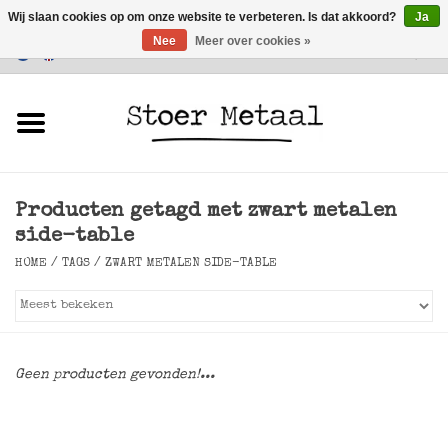
Wij slaan cookies op om onze website te verbeteren. Is dat akkoord?
Ja
Nee
Meer over cookies »
Klantenservice
0 Artikelen - €0,00
Home
Meubels
Producten getagd met zwart metalen
Verlichting
side-table
HOME
/
TAGS
/
ZWART METALEN SIDE-TABLE
Accessoires
SALE
Geen producten gevonden!...