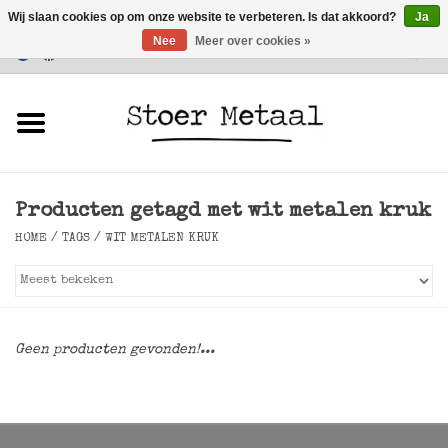
Wij slaan cookies op om onze website te verbeteren. Is dat akkoord?
Ja
Nee
Meer over cookies »
Klantenservice
0 Artikelen - €0,00
Home
Meubels
Producten getagd met wit metalen kruk
Verlichting
HOME
/
TAGS
/
WIT METALEN KRUK
Accessoires
SALE
Geen producten gevonden!...