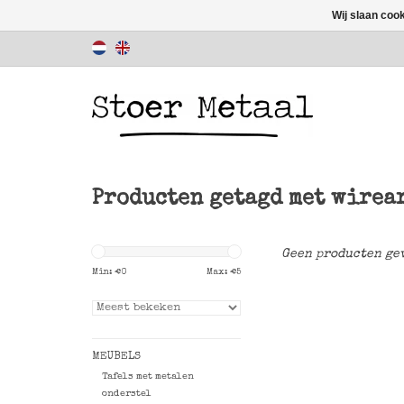
Wij slaan coo
Producten getagd met wirea
Geen producten gev
Min: €
0
Max: €
5
MEUBELS
Tafels met metalen
onderstel