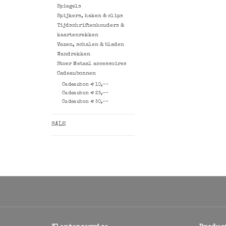
Spiegels
Spijkers, haken & clips
Tijdschriftenhouders &
kaartenrekken
Vazen, schalen & bladen
Wandrekken
Stoer Metaal accessoires
Cadeaubonnen
Cadeaubon € 10,--
Cadeaubon € 25,--
Cadeaubon € 50,--
SALE