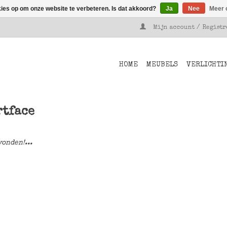
kies op om onze website te verbeteren. Is dat akkoord?
Ja
Nee
Meer 
Mijn account / Regist
HOME
MEUBELS
VERLICHTI
rtface
onden!...