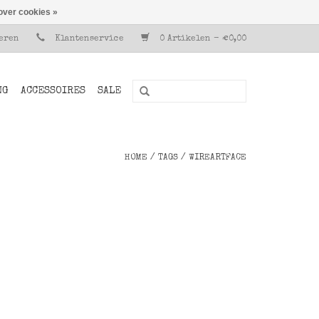
over cookies »
reren
Klantenservice
0 Artikelen - €0,00
NG
ACCESSOIRES
SALE
HOME
/
TAGS
/
WIREARTFACE