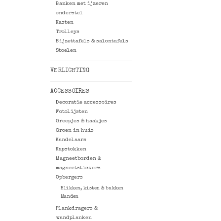
Banken met ijzeren
onderstel
Kasten
Trolleys
Bijzettafels & salontafels
Stoelen
VERLICHTING
ACCESSOIRES
Decoratie accessoires
Fotolijsten
Greepjes & haakjes
Groen in huis
Kandelaars
Kapstokken
Magneetborden &
magneetstickers
Opbergers
Blikken, kisten & bakken
Manden
Plankdragers &
wandplanken