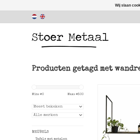
Wij slaan coo
Producten getagd met wandr
Min: €
0
Max: €
300
Donker metalen pl
hangend keuke
TOEVOEGEN AAN WI
MEUBELS
Tafels met metalen