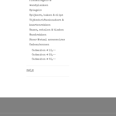
Plankdragers &
wandplanken
Spiegels
Spijkers, haken & clips
Tijdschriftenhouders &
kaartenrekken
Vazen, schalen & bladen
Wandrekken
Stoer Metaal accessoires
Cadeaubonnen
Cadeaubon € 10,--
Cadeaubon € 25,--
Cadeaubon € 50,--
SALE