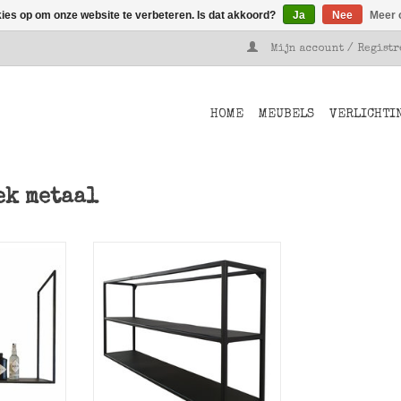
kies op om onze website te verbeteren. Is dat akkoord?
Ja
Nee
Meer 
Mijn account / Regist
HOME
MEUBELS
VERLICHTI
ek metaal
Zwart metaal wandrek Jib van
Stoer Metaal.
afondrek,
nrek.
TOEVOEGEN AAN WINKELWAGEN
NKELWAGEN