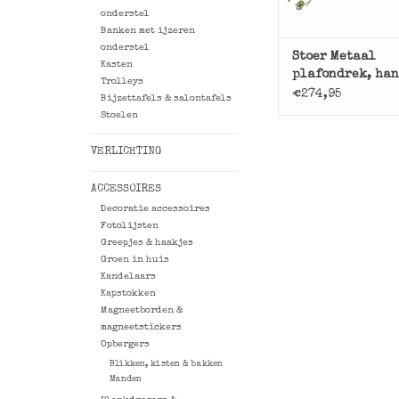
onderstel
Banken met ijzeren
onderstel
Stoer Metaal
Kasten
plafondrek, ha
Trolleys
€274,95
Bijzettafels & salontafels
Stoelen
VERLICHTING
ACCESSOIRES
Decoratie accessoires
Fotolijsten
Greepjes & haakjes
Groen in huis
Kandelaars
Kapstokken
Magneetborden &
magneetstickers
Opbergers
Blikken, kisten & bakken
Manden