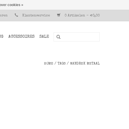
over cookies »
reren
Klantenservice
0 Artikelen - €0,00
NG
ACCESSOIRES
SALE
HOME
/
TAGS
/
WANDREK METAAL