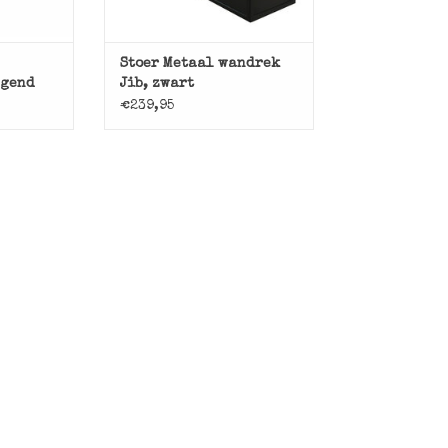
Stoer Metaal wandrek
ngend
Jib, zwart
€239,95