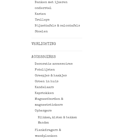
Banken met ijzeren
onderstel
Kasten
Trolleys
Bijzettafels & salontafels
Stoelen
VERLICHTING
ACCESSOIRES
Decoratie accessoires
Fotolijsten
Greepjes & haakjes
Groen in huis
Kandelaars
Kapstokken
Magneetborden &
magneetstickers
Opbergers
Blikken, kisten & bakken
Manden
Plankdragers &
wandplanken