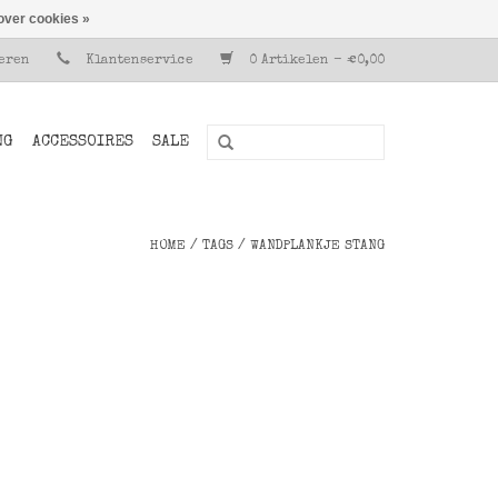
over cookies »
reren
Klantenservice
0 Artikelen - €0,00
NG
ACCESSOIRES
SALE
HOME
/
TAGS
/
WANDPLANKJE STANG