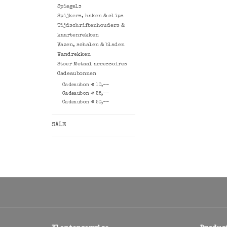
Spiegels
Spijkers, haken & clips
Tijdschriftenhouders &
kaartenrekken
Vazen, schalen & bladen
Wandrekken
Stoer Metaal accessoires
Cadeaubonnen
Cadeaubon € 10,--
Cadeaubon € 25,--
Cadeaubon € 50,--
SALE