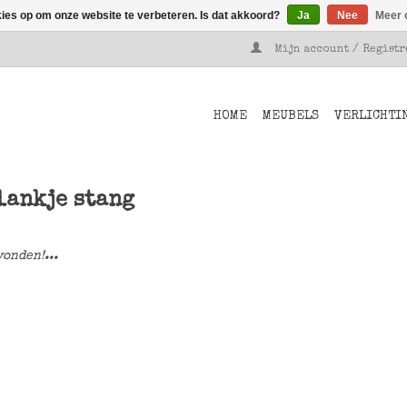
kies op om onze website te verbeteren. Is dat akkoord?
Ja
Nee
Meer 
Mijn account / Regist
HOME
MEUBELS
VERLICHTI
lankje stang
onden!...