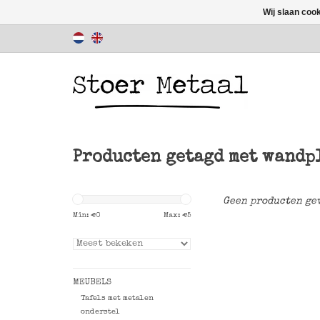
Wij slaan coo
Producten getagd met wandp
Geen producten gev
Min: €
0
Max: €
5
MEUBELS
Tafels met metalen
onderstel