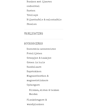
Banken met ijzeren
onderstel
Kasten
Trolleys
Bijzettafels & salontafels
Stoelen
VERLICHTING
ACCESSOIRES
Decoratie accessoires
Fotolijsten
Greepjes & haakjes
Groen in huis
Kandelaars
Kapstokken
Magneetborden &
magneetstickers
Opbergers
Blikken, kisten & bakken
Manden
Plankdragers &
wandplanken