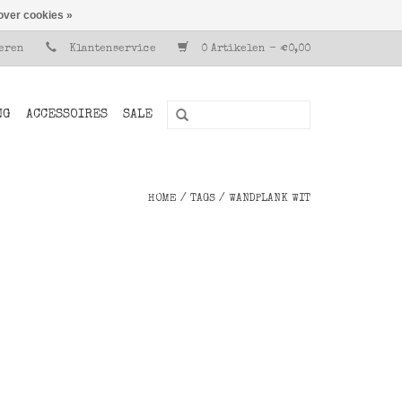
over cookies »
reren
Klantenservice
0 Artikelen - €0,00
NG
ACCESSOIRES
SALE
HOME
/
TAGS
/
WANDPLANK WIT