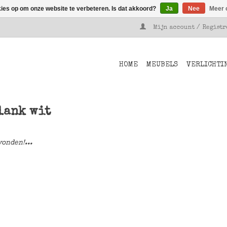
kies op om onze website te verbeteren. Is dat akkoord?
Ja
Nee
Meer 
Mijn account / Regist
HOME
MEUBELS
VERLICHTI
lank wit
onden!...