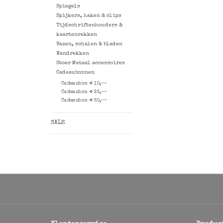
Spiegels
Spijkers, haken & clips
Tijdschriftenhouders &
kaartenrekken
Vazen, schalen & bladen
Wandrekken
Stoer Metaal accessoires
Cadeaubonnen
Cadeaubon € 10,--
Cadeaubon € 25,--
Cadeaubon € 50,--
SALE