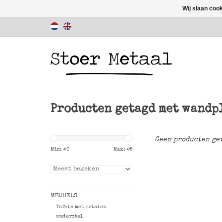
Wij slaan coo
Producten getagd met wandp
Geen producten gev
Min: €
0
Max: €
5
MEUBELS
Tafels met metalen
onderstel