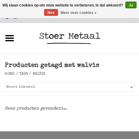
Wij slaan cookies op om onze website te verbeteren. Is dat akkoord?
Ja
Nee
Meer over cookies »
Klantenservice
0 Artikelen - €0,00
Home
Meubels
Producten getagd met walvis
Verlichting
HOME
/
TAGS
/
WALVIS
Accessoires
SALE
Geen producten gevonden!...