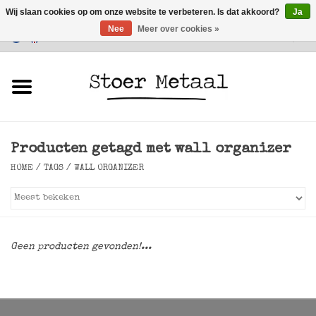
Wij slaan cookies op om onze website te verbeteren. Is dat akkoord?
Ja
Nee
Meer over cookies »
Klantenservice
0 Artikelen - €0,00
Home
Meubels
Producten getagd met wall organizer
Verlichting
HOME
/
TAGS
/
WALL ORGANIZER
Accessoires
SALE
Geen producten gevonden!...