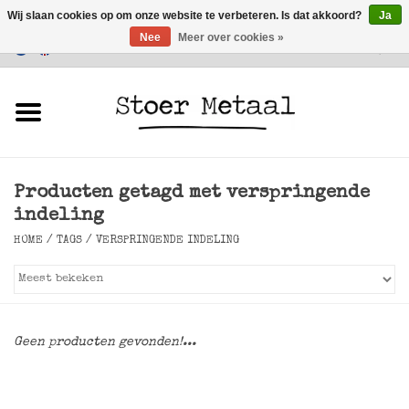
Wij slaan cookies op om onze website te verbeteren. Is dat akkoord?
Ja
Nee
Meer over cookies »
Klantenservice
0 Artikelen - €0,00
Home
Meubels
Producten getagd met verspringende
Verlichting
indeling
HOME
/
TAGS
/
VERSPRINGENDE INDELING
Accessoires
SALE
Geen producten gevonden!...