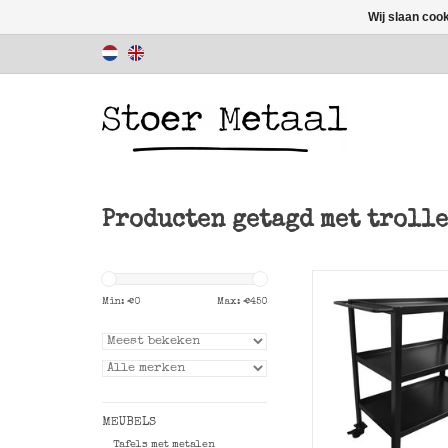
Wij slaan coo
Producten getagd met trolle
Mooie wit metalen t
3 metalen legpla
Min: €
0
Max: €
450
Stoer Metaa
TOEVOEGEN AAN WI
MEUBELS
Tafels met metalen