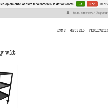
kies op om onze website te verbeteren. Is dat akkoord?
Ja
Nee
Meer 
Mijn account / Regist
HOME
MEUBELS
VERLICHTI
y wit
rolley met
nken van
l.
NKELWAGEN