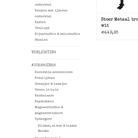
onderstel
Banken met ijzeren
onderstel
Stoer Metaal tro
Kasten
wit
Trolleys
€449,95
Bijzettafels & salontafels
Stoelen
VERLICHTING
ACCESSOIRES
Decoratie accessoires
Fotolijsten
Greepjes & haakjes
Groen in huis
Kandelaars
Kapstokken
Magneetborden &
magneetstickers
Opbergers
Blikken, kisten & bakken
Manden