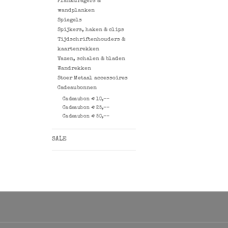
Plankdragers &
wandplanken
Spiegels
Spijkers, haken & clips
Tijdschriftenhouders &
kaartenrekken
Vazen, schalen & bladen
Wandrekken
Stoer Metaal accessoires
Cadeaubonnen
Cadeaubon € 10,--
Cadeaubon € 25,--
Cadeaubon € 50,--
SALE