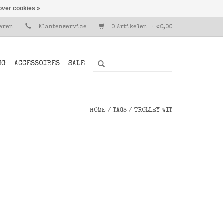
over cookies »
reren
Klantenservice
0 Artikelen - €0,00
NG
ACCESSOIRES
SALE
HOME
/
TAGS
/
TROLLEY WIT