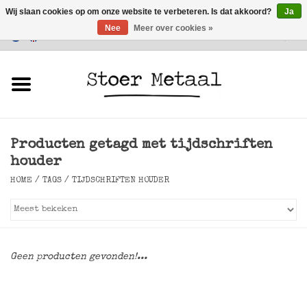
Wij slaan cookies op om onze website te verbeteren. Is dat akkoord?
Ja
Nee
Meer over cookies »
Klantenservice
0 Artikelen - €0,00
Home
Meubels
Producten getagd met tijdschriften
Verlichting
houder
HOME
/
TAGS
/
TIJDSCHRIFTEN HOUDER
Accessoires
SALE
Geen producten gevonden!...