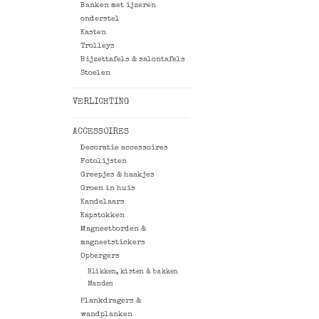
Banken met ijzeren
onderstel
Kasten
Trolleys
Bijzettafels & salontafels
Stoelen
VERLICHTING
ACCESSOIRES
Decoratie accessoires
Fotolijsten
Greepjes & haakjes
Groen in huis
Kandelaars
Kapstokken
Magneetborden &
magneetstickers
Opbergers
Blikken, kisten & bakken
Manden
Plankdragers &
wandplanken