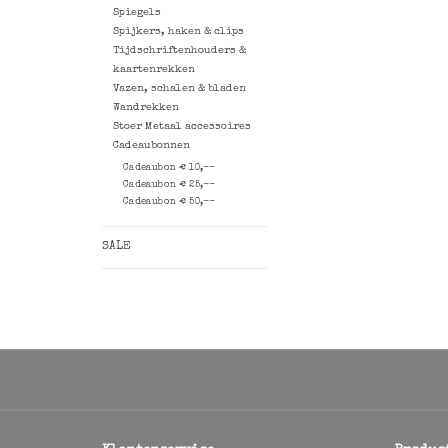
Spiegels
Spijkers, haken & clips
Tijdschriftenhouders &
kaartenrekken
Vazen, schalen & bladen
Wandrekken
Stoer Metaal accessoires
Cadeaubonnen
Cadeaubon € 10,--
Cadeaubon € 25,--
Cadeaubon € 50,--
SALE