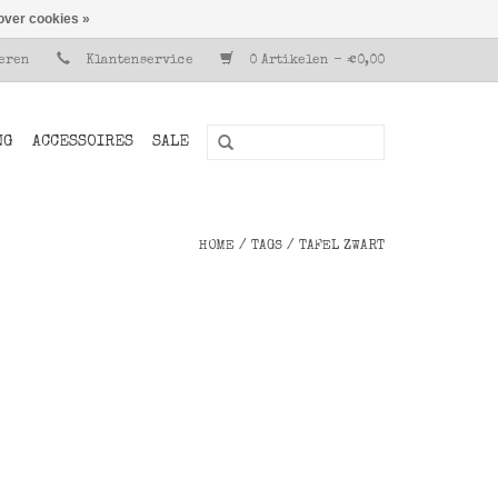
over cookies »
reren
Klantenservice
0 Artikelen - €0,00
NG
ACCESSOIRES
SALE
HOME
/
TAGS
/
TAFEL ZWART