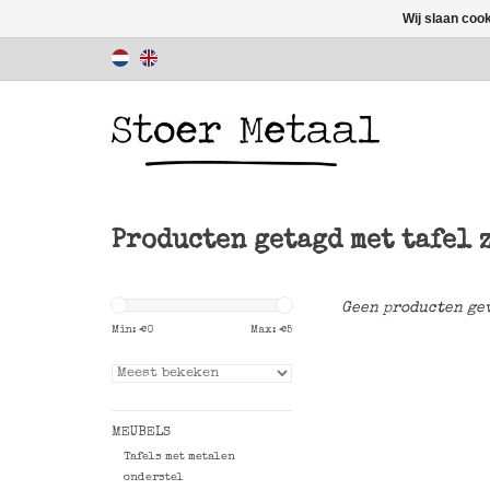
Wij slaan coo
Producten getagd met tafel 
Geen producten gev
Min: €
0
Max: €
5
MEUBELS
Tafels met metalen
onderstel