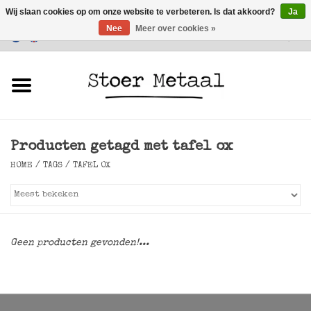
Wij slaan cookies op om onze website te verbeteren. Is dat akkoord?
Ja
Nee
Meer over cookies »
Klantenservice
0 Artikelen - €0,00
Home
Meubels
Producten getagd met tafel ox
Verlichting
HOME
/
TAGS
/
TAFEL OX
Accessoires
SALE
Geen producten gevonden!...