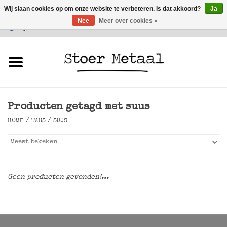
Wij slaan cookies op om onze website te verbeteren. Is dat akkoord?
Ja
Nee
Meer over cookies »
Klantenservice
0 Artikelen - €0,00
Home
Meubels
Producten getagd met suus
Verlichting
HOME
/
TAGS
/
SUUS
Accessoires
SALE
Geen producten gevonden!...