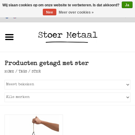
Wij slaan cookies op om onze website te verbeteren. Is dat akkoord?
Ja
Nee
Meer over cookies »
Klantenservice
0 Artikelen - €0,00
Home
Meubels
Producten getagd met ster
Verlichting
HOME
/
TAGS
/
STER
Accessoires
SALE