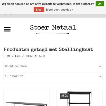
Wij slaan cookies op om onze website te verbeteren. Is dat akkoord?
Ja
Nee
Meer over cookies »
Klantenservice
0 Artikelen - €0,00
Home
Meubels
Producten getagd met Stellingkast
Verlichting
HOME
/
TAGS
/
STELLINGKAST
Accessoires
SALE
SALE