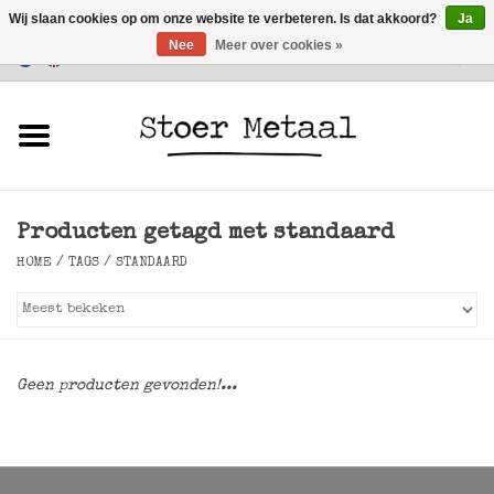
Wij slaan cookies op om onze website te verbeteren. Is dat akkoord?
Ja
Nee
Meer over cookies »
Klantenservice
0 Artikelen - €0,00
Home
Meubels
Producten getagd met standaard
Verlichting
HOME
/
TAGS
/
STANDAARD
Accessoires
SALE
Geen producten gevonden!...