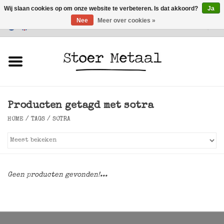
Wij slaan cookies op om onze website te verbeteren. Is dat akkoord?
Ja
Nee
Meer over cookies »
Klantenservice
0 Artikelen - €0,00
Home
Meubels
Producten getagd met sotra
Verlichting
HOME
/
TAGS
/
SOTRA
Accessoires
SALE
Geen producten gevonden!...