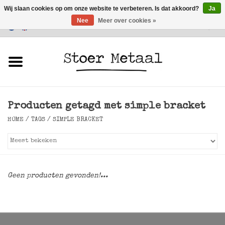
Wij slaan cookies op om onze website te verbeteren. Is dat akkoord?
Ja
Nee
Meer over cookies »
Klantenservice
0 Artikelen - €0,00
Home
Meubels
Producten getagd met simple bracket
Verlichting
HOME
/
TAGS
/
SIMPLE BRACKET
Accessoires
SALE
Geen producten gevonden!...