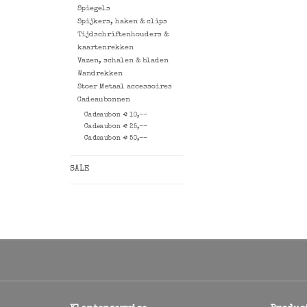
Spiegels
Spijkers, haken & clips
Tijdschriftenhouders &
kaartenrekken
Vazen, schalen & bladen
Wandrekken
Stoer Metaal accessoires
Cadeaubonnen
Cadeaubon € 10,--
Cadeaubon € 25,--
Cadeaubon € 50,--
SALE