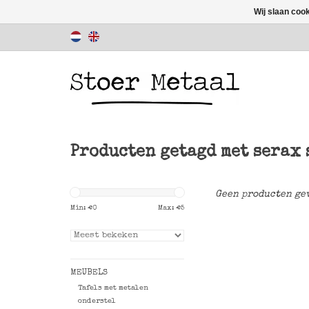
Wij slaan coo
Producten getagd met serax 
Geen producten gev
Min: €
0
Max: €
5
MEUBELS
Tafels met metalen
onderstel