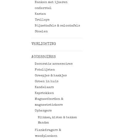
Banken met ijzeren
onderstel
Kasten
Trolleys
Bijzettafels & salontafels
Stoelen
VERLICHTING
ACCESSOIRES
Decoratie accessoires
Fotolijsten
Greepjes & haakjes
Groen in huis
Kandelaars
Kapstokken
Magneetborden &
magneetstickers
Opbergers
Blikken, kisten & bakken
Manden
Plankdragers &
wandplanken