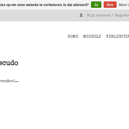
kies op om onze website te verbeteren. Is dat akkoord?
Ja
Nee
Meer 
Mijn account / Regist
HOME
MEUBELS
VERLICHTI
scudo
onden!...