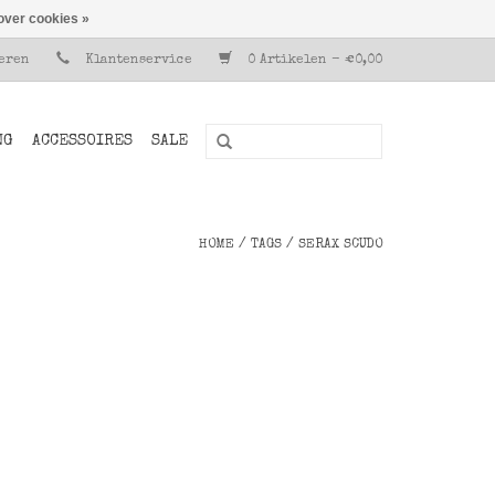
over cookies »
reren
Klantenservice
0 Artikelen - €0,00
NG
ACCESSOIRES
SALE
HOME
/
TAGS
/
SERAX SCUDO