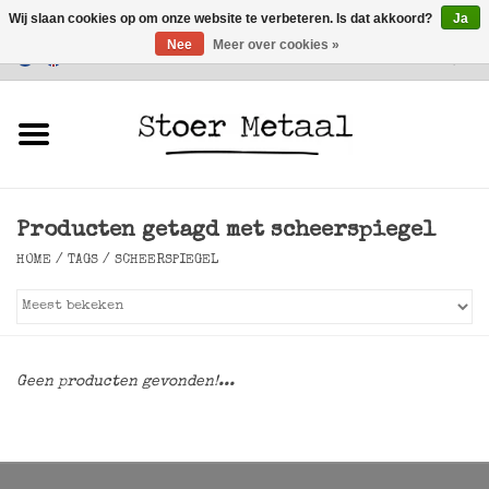
Wij slaan cookies op om onze website te verbeteren. Is dat akkoord?
Ja
Nee
Meer over cookies »
Klantenservice
0 Artikelen - €0,00
Home
Meubels
Producten getagd met scheerspiegel
Verlichting
HOME
/
TAGS
/
SCHEERSPIEGEL
Accessoires
SALE
Geen producten gevonden!...