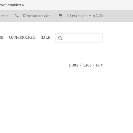
over cookies »
reren
Klantenservice
0 Artikelen - €0,00
NG
ACCESSOIRES
SALE
HOME
/
TAGS
/
RUW