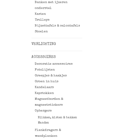
Banken met ijzeren
onderstel
Kasten
Trolleys
Bijzettafels & salontafels
Stoelen
VERLICHTING
ACCESSOIRES
Decoratie accessoires
Fotolijsten
Greepjes & haakjes
Groen in huis
Kandelaars
Kapstokken
Magneetborden &
magneetstickers
Opbergers
Blikken, kisten & bakken
Manden
Plankdragers &
wandplanken