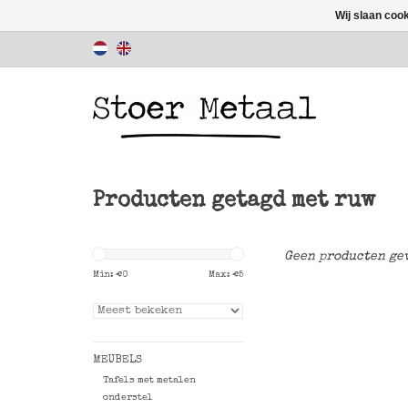
Wij slaan coo
Producten getagd met ruw
Geen producten gev
Min: €
0
Max: €
5
MEUBELS
Tafels met metalen
onderstel