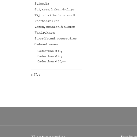
Spiegels
Spijkers, haken & clips
Tijdschriftenhouders &
kaartenrekken
Vazen, schalen & bladen
Wandrekken
Stoer Metaal accessoires
Cadeaubonnen
Cadeaubon € 10,--
Cadeaubon € 25,--
Cadeaubon € 50,--
SALE