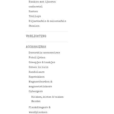
Banken met ijzeren
onderstel
Kasten
Trolleys
Bijzettafels & salontafels
Stoelen
VERLICHTING
ACCESSOIRES
Decoratie accessoires
Fotolijsten
Greepjes & haakjes
Groen in huis
Kandelaars
Kapstokken
Magneetborden &
magneetstickers
Opbergers
Blikken, kisten & bakken
Manden
Plankdragers &
wandplanken