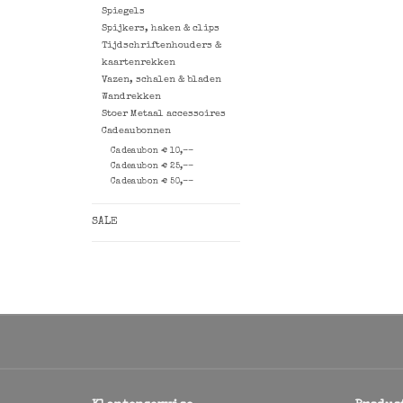
Spiegels
Spijkers, haken & clips
Tijdschriftenhouders &
kaartenrekken
Vazen, schalen & bladen
Wandrekken
Stoer Metaal accessoires
Cadeaubonnen
Cadeaubon € 10,--
Cadeaubon € 25,--
Cadeaubon € 50,--
SALE