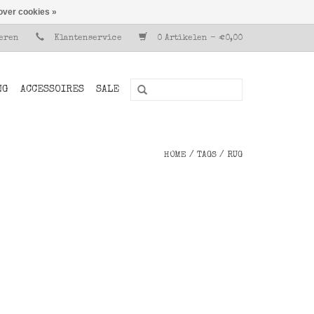
over cookies »
reren
Klantenservice
0 Artikelen - €0,00
NG
ACCESSOIRES
SALE
HOME
/
TAGS
/
RUG