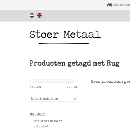
Wij slaan coo
Producten getagd met Rug
Geen producten gev
Min: €
0
Max: €
5
MEUBELS
Tafels met metalen
onderstel