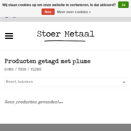
Wij slaan cookies op om onze website te verbeteren. Is dat akkoord?
Ja
Nee
Meer over cookies »
Klantenservice
0 Artikelen - €0,00
Home
Meubels
Producten getagd met plume
Verlichting
HOME
/
TAGS
/
PLUME
Accessoires
SALE
Geen producten gevonden!...