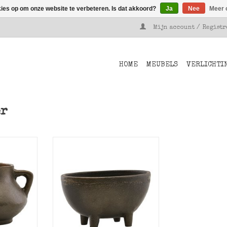
kies op om onze website te verbeteren. Is dat akkoord?
Ja
Nee
Meer 
Mijn account / Regist
HOME
MEUBELS
VERLICHTI
er
et oortjes
Bruine plantenpot Season op
tor.
pootjes van House Doctor.
NKELWAGEN
TOEVOEGEN AAN WINKELWAGEN