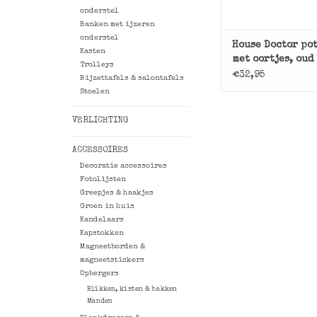
onderstel
Banken met ijzeren
onderstel
House Doctor po
Kasten
met oortjes, oud
Trolleys
€32,95
Bijzettafels & salontafels
Stoelen
VERLICHTING
ACCESSOIRES
Decoratie accessoires
Fotolijsten
Greepjes & haakjes
Groen in huis
Kandelaars
Kapstokken
Magneetborden &
magneetstickers
Opbergers
Blikken, kisten & bakken
Manden