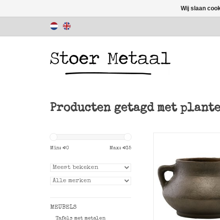
Wij slaan coo
Producten getagd met plant
Bruine pot Season m
van House Doc
Min: €
0
Max: €
35
TOEVOEGEN AAN WI
MEUBELS
Tafels met metalen