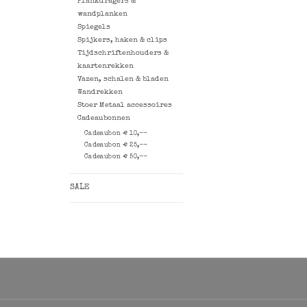
Plankdragers &
wandplanken
Spiegels
Spijkers, haken & clips
Tijdschriftenhouders &
kaartenrekken
Vazen, schalen & bladen
Wandrekken
Stoer Metaal accessoires
Cadeaubonnen
Cadeaubon € 10,--
Cadeaubon € 25,--
Cadeaubon € 50,--
SALE