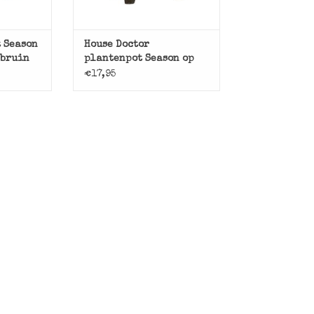
t Season
House Doctor
 bruin
plantenpot Season op
pootjes, oud bruin
€17,95