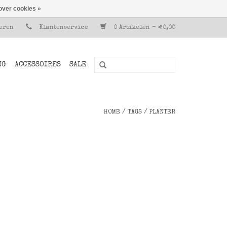
over cookies »
reren
Klantenservice
0 Artikelen - €0,00
NG
ACCESSOIRES
SALE
HOME
/
TAGS
/
PLANTER