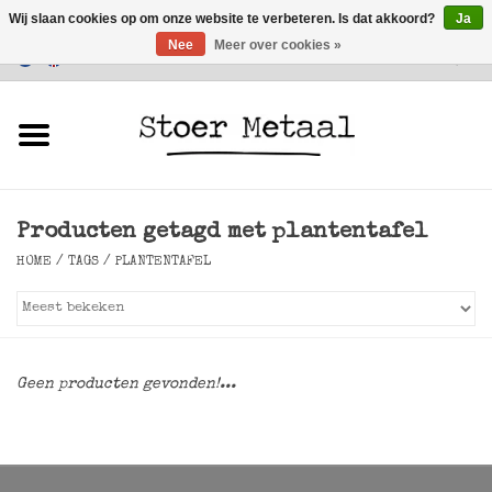
Wij slaan cookies op om onze website te verbeteren. Is dat akkoord?
Ja
Nee
Meer over cookies »
Klantenservice
0 Artikelen - €0,00
Home
Meubels
Producten getagd met plantentafel
Verlichting
HOME
/
TAGS
/
PLANTENTAFEL
Accessoires
SALE
Geen producten gevonden!...