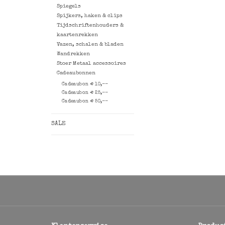
Spiegels
Spijkers, haken & clips
Tijdschriftenhouders &
kaartenrekken
Vazen, schalen & bladen
Wandrekken
Stoer Metaal accessoires
Cadeaubonnen
Cadeaubon € 10,--
Cadeaubon € 25,--
Cadeaubon € 50,--
SALE