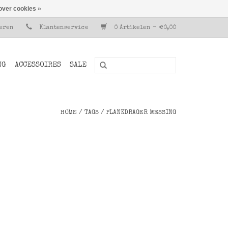
over cookies »
reren
Klantenservice
0 Artikelen - €0,00
NG
ACCESSOIRES
SALE
HOME
/
TAGS
/
PLANKDRAGER MESSING