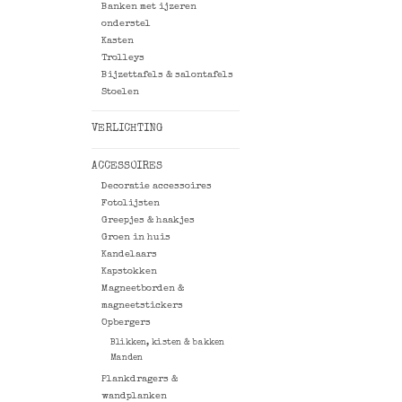
Banken met ijzeren
onderstel
Kasten
Trolleys
Bijzettafels & salontafels
Stoelen
VERLICHTING
ACCESSOIRES
Decoratie accessoires
Fotolijsten
Greepjes & haakjes
Groen in huis
Kandelaars
Kapstokken
Magneetborden &
magneetstickers
Opbergers
Blikken, kisten & bakken
Manden
Plankdragers &
wandplanken