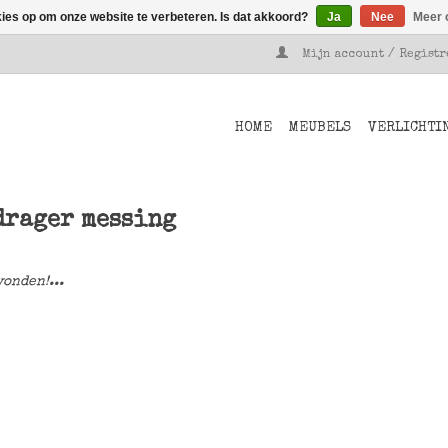
kies op om onze website te verbeteren. Is dat akkoord?
Ja
Nee
Meer 
Mijn account / Regist
HOME
MEUBELS
VERLICHTI
drager messing
onden!...