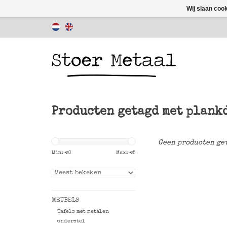
Wij slaan coo
Producten getagd met plank
Geen producten gev
Min: €
0
Max: €
5
MEUBELS
Tafels met metalen
onderstel