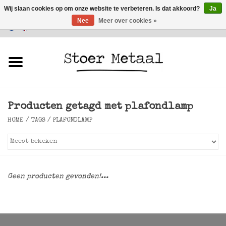
Wij slaan cookies op om onze website te verbeteren. Is dat akkoord?
Ja
Nee
Meer over cookies »
Klantenservice
0 Artikelen - €0,00
Home
Meubels
Producten getagd met plafondlamp
Verlichting
HOME
/
TAGS
/
PLAFONDLAMP
Accessoires
SALE
Geen producten gevonden!...