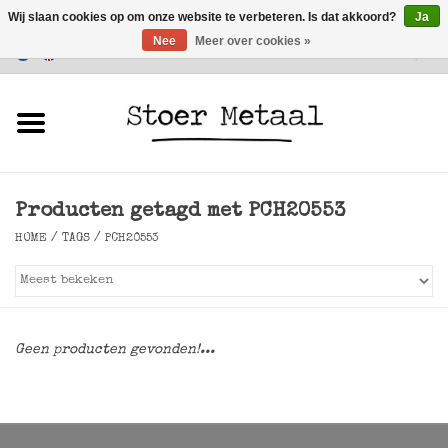
Wij slaan cookies op om onze website te verbeteren. Is dat akkoord?
Ja
Nee
Meer over cookies »
Klantenservice
0 Artikelen - €0,00
Home
Meubels
Producten getagd met PCH20553
Verlichting
HOME
/
TAGS
/
PCH20553
Accessoires
SALE
Geen producten gevonden!...