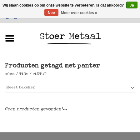
Wij slaan cookies op om onze website te verbeteren. Is dat akkoord?
Ja
Nee
Meer over cookies »
Klantenservice
0 Artikelen - €0,00
Home
Meubels
Producten getagd met panter
Verlichting
HOME
/
TAGS
/
PANTER
Accessoires
SALE
Geen producten gevonden!...