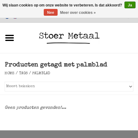
Wij slaan cookies op om onze website te verbeteren. Is dat akkoord?
Ja
Nee
Meer over cookies »
Klantenservice
0 Artikelen - €0,00
Home
Meubels
Producten getagd met palmblad
Verlichting
HOME
/
TAGS
/
PALMBLAD
Accessoires
SALE
Geen producten gevonden!...