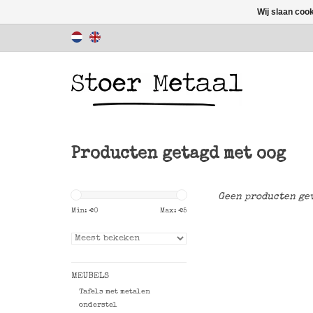
Wij slaan coo
Producten getagd met oog
Geen producten gev
Min: €
0
Max: €
5
MEUBELS
Tafels met metalen
onderstel