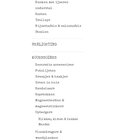
Banken met ijzeren
onderstel
Kasten
Trolleys
Bijzettafels & salontafels
Stoelen
VERLICHTING
ACCESSOIRES
Decoratie accessoires
Fotolijsten
Greepjes & haakjes
Groen in huis
Kandelaars
Kapstokken
Magneetborden &
magneetstickers
Opbergers
Blikken, kisten & bakken
Manden
Plankdragers &
wandplanken