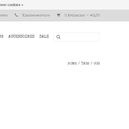
over cookies »
reren
Klantenservice
0 Artikelen - €0,00
NG
ACCESSOIRES
SALE
HOME
/
TAGS
/
OOG