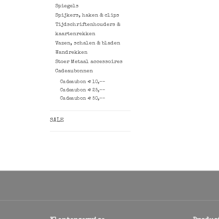
Spiegels
Spijkers, haken & clips
Tijdschriftenhouders &
kaartenrekken
Vazen, schalen & bladen
Wandrekken
Stoer Metaal accessoires
Cadeaubonnen
Cadeaubon € 10,--
Cadeaubon € 25,--
Cadeaubon € 50,--
SALE