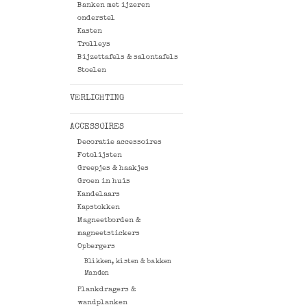
Banken met ijzeren
onderstel
Kasten
Trolleys
Bijzettafels & salontafels
Stoelen
VERLICHTING
ACCESSOIRES
Decoratie accessoires
Fotolijsten
Greepjes & haakjes
Groen in huis
Kandelaars
Kapstokken
Magneetborden &
magneetstickers
Opbergers
Blikken, kisten & bakken
Manden
Plankdragers &
wandplanken