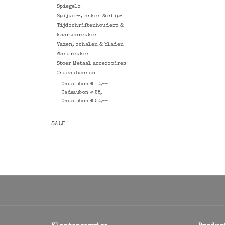
Spiegels
Spijkers, haken & clips
Tijdschriftenhouders &
kaartenrekken
Vazen, schalen & bladen
Wandrekken
Stoer Metaal accessoires
Cadeaubonnen
Cadeaubon € 10,--
Cadeaubon € 25,--
Cadeaubon € 50,--
SALE