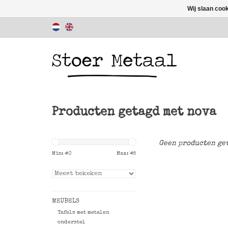
Wij slaan coo
Producten getagd met nova
Geen producten gev
Min: €
0
Max: €
5
MEUBELS
Tafels met metalen
onderstel