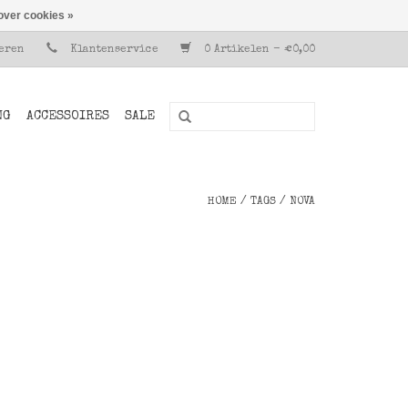
over cookies »
reren
Klantenservice
0 Artikelen - €0,00
NG
ACCESSOIRES
SALE
HOME
/
TAGS
/
NOVA