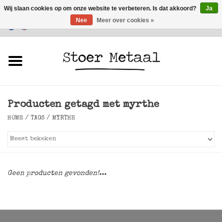
Wij slaan cookies op om onze website te verbeteren. Is dat akkoord?
Ja
Nee
Meer over cookies »
Klantenservice
0 Artikelen - €0,00
Home
Meubels
Producten getagd met myrthe
Verlichting
HOME
/
TAGS
/
MYRTHE
Accessoires
SALE
Geen producten gevonden!...