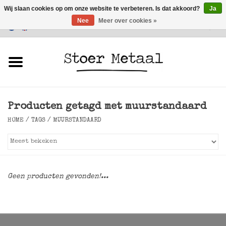
Wij slaan cookies op om onze website te verbeteren. Is dat akkoord?
Ja
Nee
Meer over cookies »
Klantenservice
0 Artikelen - €0,00
Home
Meubels
Producten getagd met muurstandaard
Verlichting
HOME
/
TAGS
/
MUURSTANDAARD
Accessoires
SALE
Geen producten gevonden!...