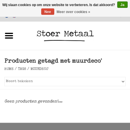
Wij slaan cookies op om onze website te verbeteren. Is dat akkoord?
Ja
Nee
Meer over cookies »
Klantenservice
0 Artikelen - €0,00
Home
Meubels
Producten getagd met muurdeco'
Verlichting
HOME
/
TAGS
/
MUURDECO'
Accessoires
SALE
Geen producten gevonden!...