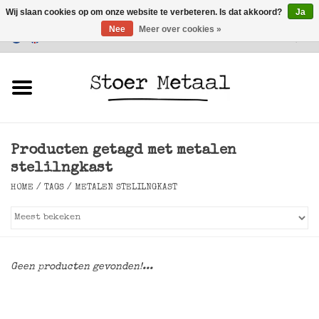
Wij slaan cookies op om onze website te verbeteren. Is dat akkoord?
Ja
Nee
Meer over cookies »
Klantenservice
0 Artikelen - €0,00
Home
Meubels
Producten getagd met metalen
Verlichting
stelilngkast
HOME
/
TAGS
/
METALEN STELILNGKAST
Accessoires
SALE
Geen producten gevonden!...