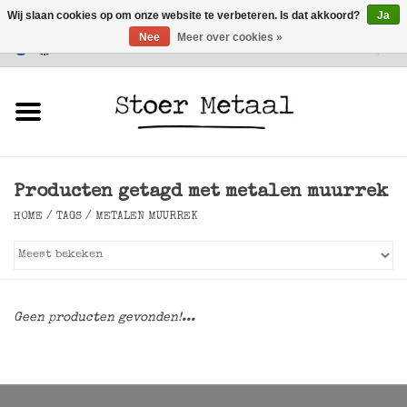
Wij slaan cookies op om onze website te verbeteren. Is dat akkoord?
Ja
Nee
Meer over cookies »
Klantenservice
0 Artikelen - €0,00
Home
Meubels
Producten getagd met metalen muurrek
Verlichting
HOME
/
TAGS
/
METALEN MUURREK
Accessoires
SALE
Geen producten gevonden!...