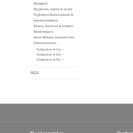
Spiegels
Spijkers, haken & clips
Tijdschriftenhouders &
kaartenrekken
Vazen, schalen & bladen
Wandrekken
Stoer Metaal accessoires
Cadeaubonnen
Cadeaubon € 10,--
Cadeaubon € 25,--
Cadeaubon € 50,--
SALE