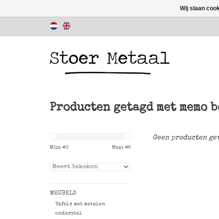
Wij slaan coo
Producten getagd met memo 
Geen producten gev
Min: €
0
Max: €
5
MEUBELS
Tafels met metalen
onderstel