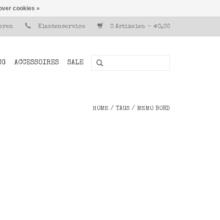
over cookies »
reren
Klantenservice
0 Artikelen - €0,00
NG
ACCESSOIRES
SALE
HOME
/
TAGS
/
MEMO BORD