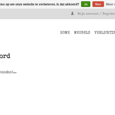
kies op om onze website te verbeteren. Is dat akkoord?
Ja
Nee
Meer 
Mijn account / Regist
HOME
MEUBELS
VERLICHTI
bord
onden!...