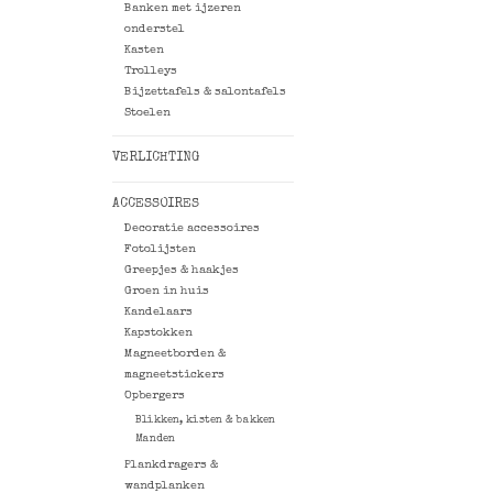
Banken met ijzeren
onderstel
Kasten
Trolleys
Bijzettafels & salontafels
Stoelen
VERLICHTING
ACCESSOIRES
Decoratie accessoires
Fotolijsten
Greepjes & haakjes
Groen in huis
Kandelaars
Kapstokken
Magneetborden &
magneetstickers
Opbergers
Blikken, kisten & bakken
Manden
Plankdragers &
wandplanken