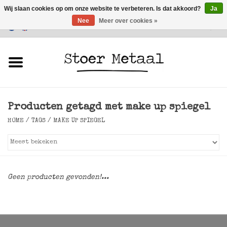
Wij slaan cookies op om onze website te verbeteren. Is dat akkoord?
Ja
Nee
Meer over cookies »
Klantenservice
0 Artikelen - €0,00
Home
Meubels
Producten getagd met make up spiegel
Verlichting
HOME
/
TAGS
/
MAKE UP SPIEGEL
Accessoires
SALE
Geen producten gevonden!...