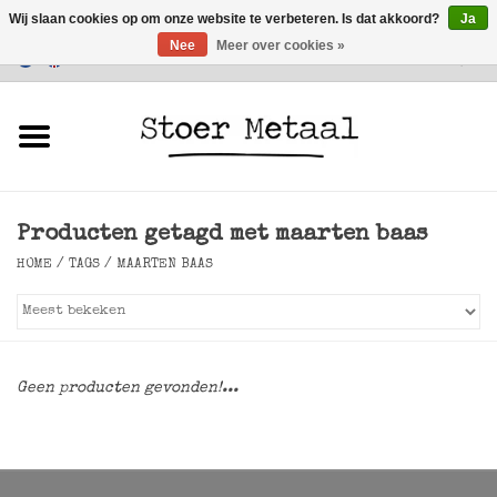
Wij slaan cookies op om onze website te verbeteren. Is dat akkoord?
Ja
Nee
Meer over cookies »
Klantenservice
0 Artikelen - €0,00
Home
Meubels
Producten getagd met maarten baas
Verlichting
HOME
/
TAGS
/
MAARTEN BAAS
Accessoires
SALE
Geen producten gevonden!...