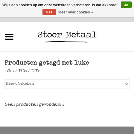
Wij slaan cookies op om onze website te verbeteren. Is dat akkoord?
Ja
Nee
Meer over cookies »
Klantenservice
0 Artikelen - €0,00
Home
Meubels
Producten getagd met luke
Verlichting
HOME
/
TAGS
/
LUKE
Accessoires
SALE
Geen producten gevonden!...